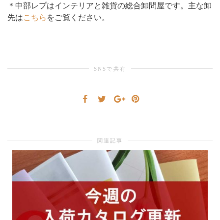
＊中部レプはインテリアと雑貨の総合卸問屋です。主な卸
先は
こちら
をご覧ください。
り
替
SNSで共有
え
関連記事