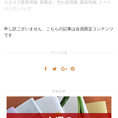
カタログ更新情報
,
新製品・売れ筋情報
,
最新情報
,
トート
バッグ
,
バッグ
シ
申し訳ございません、こちらの記事は会員限定コンテンツ
です
ョ
SNSで共有
ン
を
関連記事
切