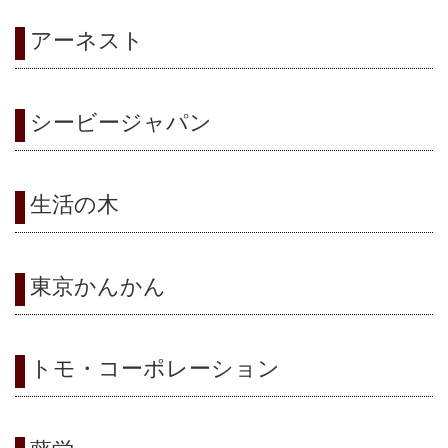
アーネスト
シ
シービージャパン
ョ
生活の木
ン
東京かんかん
を
トモ・コーポレーション
切