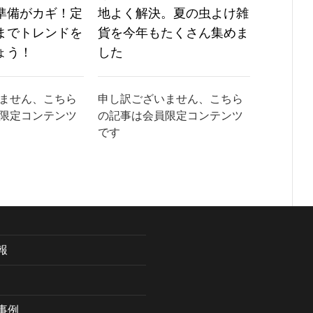
準備がカギ！定
地よく解決。夏の虫よけ雑
いペッ
までトレンドを
貨を今年もたくさん集めま
紹介
ょう！
した
申し訳ご
の記事は
ません、こちら
申し訳ございません、こちら
です
限定コンテンツ
の記事は会員限定コンテンツ
です
報
事例