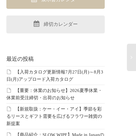
締切カレンダー
最近の投稿
【入荷カタログ更新情報7月27日(月)～8月3
日(月)アップロード入荷カタログ
【重要：休業のお知らせ】2026夏季休業・
休業前受注締切・出荷のお知らせ
【新規取扱：ケー・イー・アイ】季節を彩
るリースとギフト需要を広げるフラワー雑貨の
新提案
資料：2026ペット
【まとめ資料：2026ひんや
【ま
】これから注目した
り・日除け・ＵＶ】夏の必
ィフ
【商品紹介：SLOW WIPE】Made in Japanの