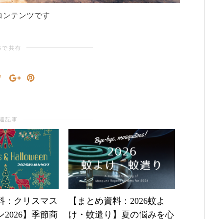
コンテンツです
Sで共有
連記事
料：クリスマス
【まとめ資料：2026蚊よ
【まとめ
2026】季節商
け・蚊遣り】夏の悩みを心
グッズ