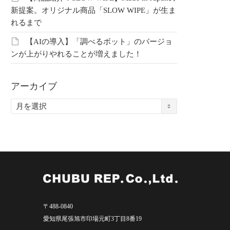
ト雑貨をまとめてご
需品が勢ぞろい！猛暑に負
どれ
新提案。オリジナル商品「SLOW WIPE」が生ま
れるまで
けない夏の雑貨まとめカタ
ファ
ログ
【AIの導入】「調べるボット」のバージョ
ンが上がりやれることが増えました！
ざいません、こちら
申し
会員限定コンテンツ
の記
申し訳ございません、こちら
です
の記事は会員限定コンテンツ
アーカイブ
です
ア
ー
カ
イ
ブ
〒488-0840
愛知県尾張旭市印場元町3丁目8番19