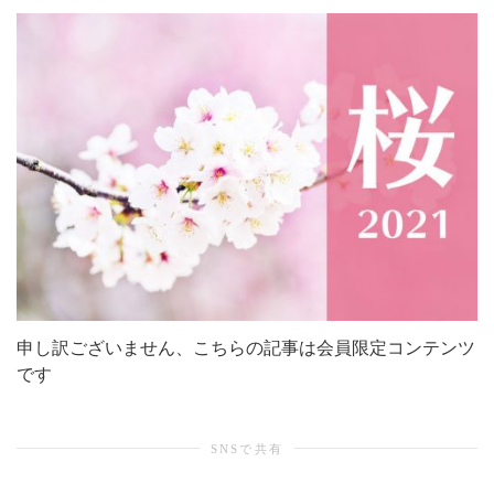
シ
ョ
ン
を
申し訳ございません、こちらの記事は会員限定コンテンツ
です
切
SNSで共有