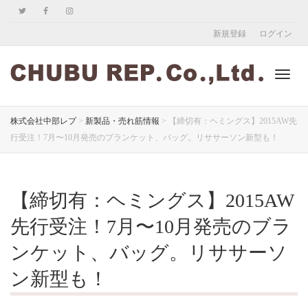
新規登録
ログイン
ナ
株式会社中部レプ
>
新製品・売れ筋情報
>
【締切有：ヘミングス】2015AW先
行受注！7月〜10月発売のブランケット、バッグ。リササーソン新型も！
ビ
【締切有：ヘミングス】2015AW
ゲ
先行受注！7月〜10月発売のブラ
ンケット、バッグ。リササーソ
ン新型も！
ー