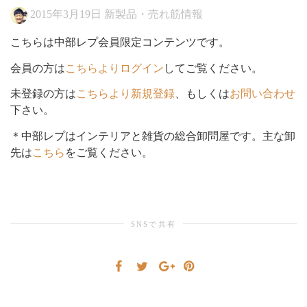
2015年3月19日
新製品・売れ筋情報
シ
こちらは中部レプ会員限定コンテンツです。
会員の方は
こちらよりログイン
してご覧ください。
ョ
未登録の方は
こちらより新規登録
、もしくは
お問い合わせ
下さい。
＊中部レプはインテリアと雑貨の総合卸問屋です。主な卸
先は
こちら
をご覧ください。
ン
を
SNSで共有
切