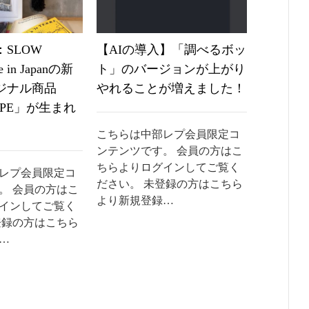
SLOW
【AIの導入】「調べるボッ
《なか
 in Japanの新
ト」のバージョンが上がり
2024
ジナル商品
やれることが増えました！
くらい
IPE」が生まれ
を見る
こちらは中部レプ会員限定コ
ンテンツです。 会員の方はこ
こちらは
ちらよりログインしてご覧く
ンテンツ
レプ会員限定コ
ださい。 未登録の方はこちら
ちらより
。 会員の方はこ
より新規登録…
ださい。
インしてご覧く
より新規
登録の方はこちら
…