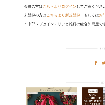
会員の方は
こちらよりログイン
してご覧くださ
未登録の方は
こちらより新規登録
、もしくは
お
＊中部レプはインテリアと雑貨の総合卸問屋で
SN
関