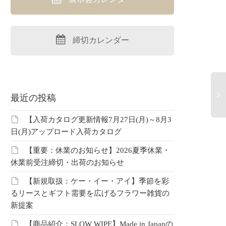
なか改善している》
【まとめ資料：お正月
【週
締切カレンダー
年のアンケートがどれ
2027】年末年始を彩るお正
限定
改善されているのか
月雑貨カタログ特集
が安
記事
最近の投稿
こちらは中部レプ会員限定コ
こち
ンテンツです。 会員の方はこ
ンテ
中部レプ会員限定コ
【入荷カタログ更新情報7月27日(月)～8月3
ちらよりログインしてご覧く
ちら
です。 会員の方はこ
日(月)アップロード入荷カタログ
ださい。 未登録の方はこちら
ださ
ログインしてご覧く
より新規登録…
より
 未登録の方はこちら
【重要：休業のお知らせ】2026夏季休業・
登録…
休業前受注締切・出荷のお知らせ
【新規取扱：ケー・イー・アイ】季節を彩
るリースとギフト需要を広げるフラワー雑貨の
新提案
【商品紹介：SLOW WIPE】Made in Japanの