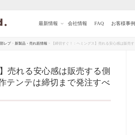
最新情報
会社情報
FAQ
お客様事
部レプ
>
新製品・売れ筋情報
>
【締切すぐ！：ヘミングス】売れる安心感は販売す
】売れる安心感は販売する側
新作テンテは締切まで発注すべ