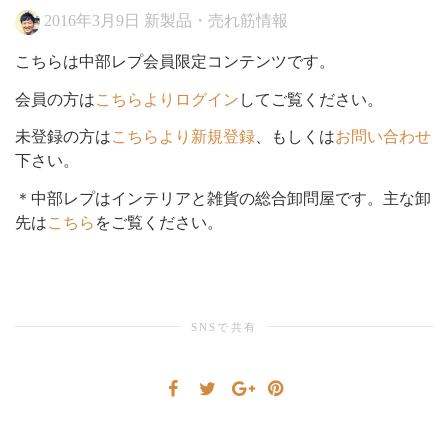
2016年3月9日
新製品・売れ筋情報
シ
こちらは中部レプ会員限定コンテンツです。
会員の方は
こちらよりログイン
してご覧ください。
ョ
未登録の方は
こちらより新規登録
、もしくは
お問い合わせ
下さい。
＊中部レプはインテリアと雑貨の総合卸問屋です。主な卸
先は
こちら
をご覧ください。
ン
を
SNSで共有
切