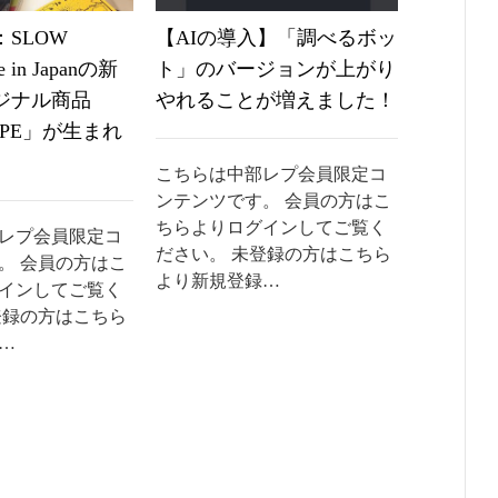
SLOW
【AIの導入】「調べるボッ
《なか
 in Japanの新
ト」のバージョンが上がり
2024
ジナル商品
やれることが増えました！
くらい
IPE」が生まれ
を見る
こちらは中部レプ会員限定コ
ンテンツです。 会員の方はこ
こちらは
ちらよりログインしてご覧く
ンテンツ
レプ会員限定コ
ださい。 未登録の方はこちら
ちらより
。 会員の方はこ
より新規登録…
ださい。
インしてご覧く
より新規
登録の方はこちら
…