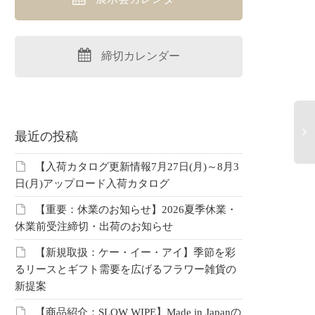
なか改善している》
【まとめ資料：お正月
【週
年のアンケートがどれ
2027】年末年始を彩るお正
限定
締切カレンダー
改善されているのか
月雑貨カタログ特集
が安
記事
こちらは中部レプ会員限定コ
こち
ンテンツです。 会員の方はこ
ンテ
中部レプ会員限定コ
最近の投稿
ちらよりログインしてご覧く
ちら
です。 会員の方はこ
ださい。 未登録の方はこちら
ださ
ログインしてご覧く
【入荷カタログ更新情報7月27日(月)～8月3
より新規登録…
より
 未登録の方はこちら
日(月)アップロード入荷カタログ
登録…
【重要：休業のお知らせ】2026夏季休業・
休業前受注締切・出荷のお知らせ
【新規取扱：ケー・イー・アイ】季節を彩
るリースとギフト需要を広げるフラワー雑貨の
新提案
【商品紹介：SLOW WIPE】Made in Japanの