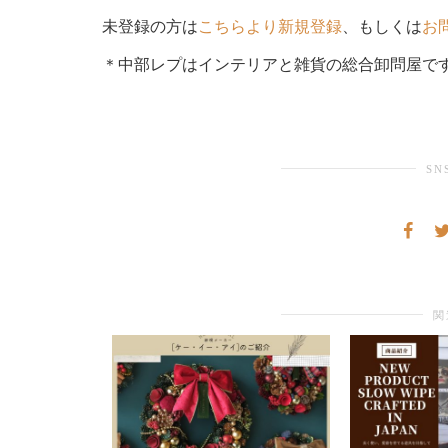
未登録の方は
こちらより新規登録
、もしくは
お
＊中部レプはインテリアと雑貨の総合卸問屋で
SN
関