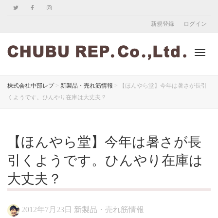
新規登録
ログイン
ナ
株式会社中部レプ
>
新製品・売れ筋情報
>
【ほんやら堂】今年は暑さが長引
くようです。ひんやり在庫は大丈夫？
ビ
【ほんやら堂】今年は暑さが長
ゲ
引くようです。ひんやり在庫は
大丈夫？
ー
2012年7月23日
新製品・売れ筋情報