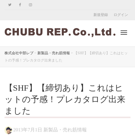
新規登録
ログイン
ナ
株式会社中部レプ
>
新製品・売れ筋情報
>
【SHF】【締切あり】これはヒッ
トの予感！プレカタログ出来ました
ビ
【SHF】【締切あり】これはヒ
ゲ
ットの予感！プレカタログ出来
ました
ー
2013年7月1日
新製品・売れ筋情報