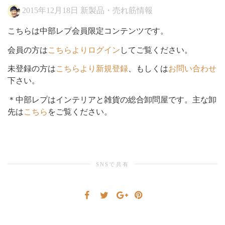
2015年12月18日
新製品・売れ筋情報
シ
こちらは中部レプ会員限定コンテンツです。
会員の方は
こちらよりログイン
してご覧ください。
ョ
未登録の方は
こちらより新規登録
、もしくは
お問い合わせ
下さい。
＊中部レプはインテリアと雑貨の総合卸問屋です。主な卸
先は
こちら
をご覧ください。
ン
を
SNSで共有
切