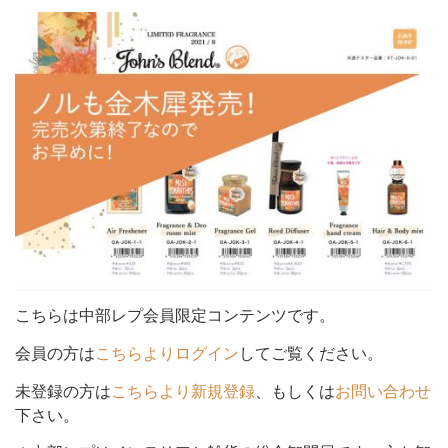
シ
ョ
ン
を
こちらは中部レプ会員限定コンテンツです。
会員の方は
こちらよりログイン
してご覧ください。
未登録の方は
こちらより新規登録
、もしくは
お問い合わせ
切
下さい。