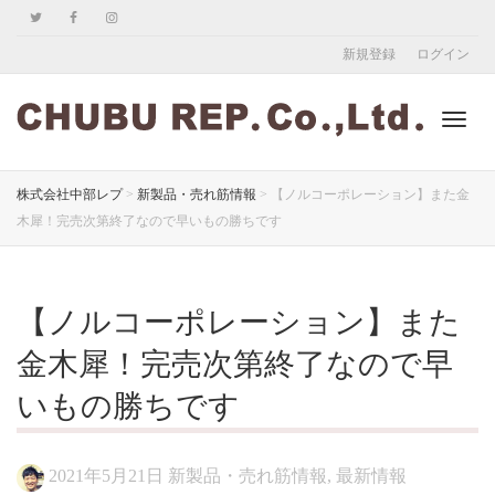
新規登録
ログイン
ナ
株式会社中部レプ
>
新製品・売れ筋情報
>
【ノルコーポレーション】また金
木犀！完売次第終了なので早いもの勝ちです
ビ
【ノルコーポレーション】また
ゲ
金木犀！完売次第終了なので早
いもの勝ちです
ー
2021年5月21日
新製品・売れ筋情報
,
最新情報