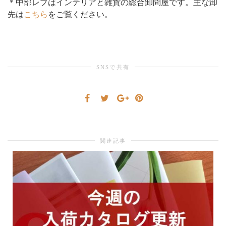
＊中部レプはインテリアと雑貨の総合卸問屋です。主な卸
先は
こちら
をご覧ください。
り
替
SNSで共有
え
関連記事