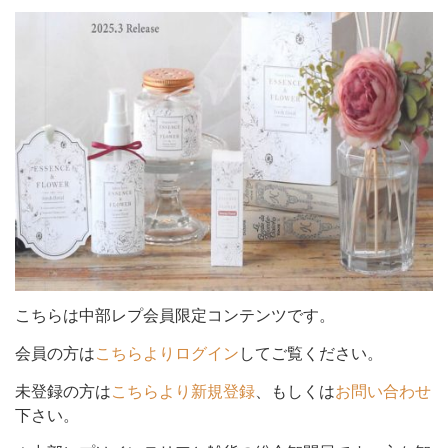
シ
ョ
ン
を
こちらは中部レプ会員限定コンテンツです。
会員の方は
こちらよりログイン
してご覧ください。
未登録の方は
こちらより新規登録
、もしくは
お問い合わせ
切
下さい。