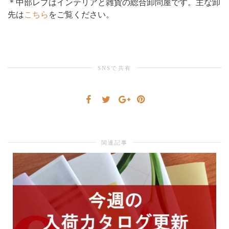
＊中部レプはインテリアと雑貨の総合卸問屋です。主な卸
先は
こちら
をご覧ください。
り
替
SNSで共有
え
関連記事