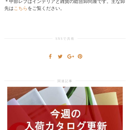
＊中部レプはインテリアと雑貨の総合卸問屋です。主な卸
先は
こちら
をご覧ください。
り
替
SNSで共有
え
関連記事