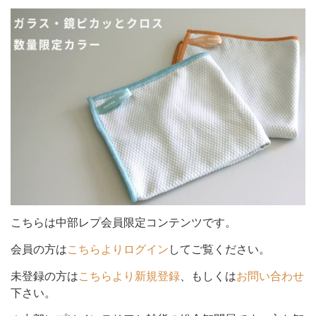
シ
ョ
ン
を
こちらは中部レプ会員限定コンテンツです。
会員の方は
こちらよりログイン
してご覧ください。
未登録の方は
こちらより新規登録
、もしくは
お問い合わせ
切
下さい。