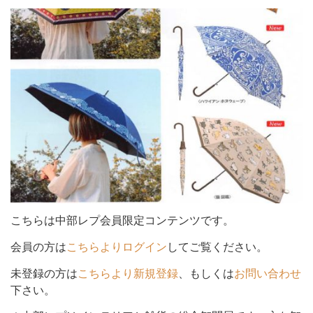
シ
ョ
ン
を
こちらは中部レプ会員限定コンテンツです。
会員の方は
こちらよりログイン
してご覧ください。
未登録の方は
こちらより新規登録
、もしくは
お問い合わせ
切
下さい。