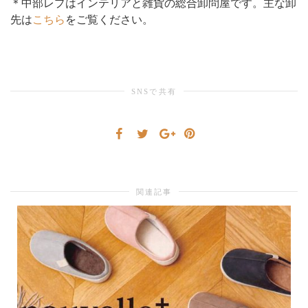
＊中部レプはインテリアと雑貨の総合卸問屋です。主な卸
先は
こちら
をご覧ください。
り
替
SNSで共有
え
関連記事