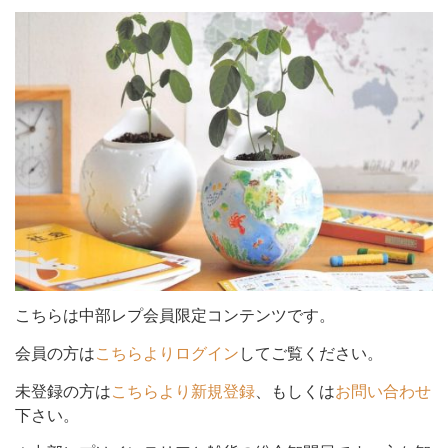
シ
ョ
ン
を
こちらは中部レプ会員限定コンテンツです。
会員の方は
こちらよりログイン
してご覧ください。
未登録の方は
こちらより新規登録
、もしくは
お問い合わせ
切
下さい。