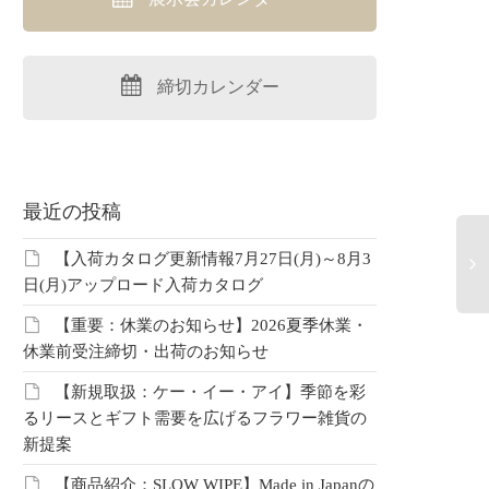
締切カレンダー
最近の投稿
【入荷カタログ更新情報7月27日(月)～8月3
日(月)アップロード入荷カタログ
20
【重要：休業のお知らせ】2026夏季休業・
ク
休業前受注締切・出荷のお知らせ
ム
品
【新規取扱：ケー・イー・アイ】季節を彩
た
るリースとギフト需要を広げるフラワー雑貨の
け
新提案
商
【商品紹介：SLOW WIPE】Made in Japanの