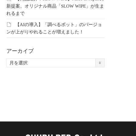
新提案。オリジナル商品「SLOW WIPE」が生ま
れるまで
804【テラモト】ザル
20260803【アテックス】骨
202
【AIの導入】「調べるボット」のバージョ
も一緒にゴシゴシし
盤を立てることが全ての始
しの
ンが上がりやれることが増えました！
しょ？
まり
にお
アーカイブ
中部レプ会員限定コ
こちらは中部レプ会員限定コ
こち
ア
です。 会員の方はこ
ンテンツです。 会員の方はこ
ンテ
ー
ログインしてご覧く
ちらよりログインしてご覧く
ちら
カ
 未登録の方はこちら
ださい。 未登録の方はこちら
ださ
イ
登録…
より新規登録…
より
ブ