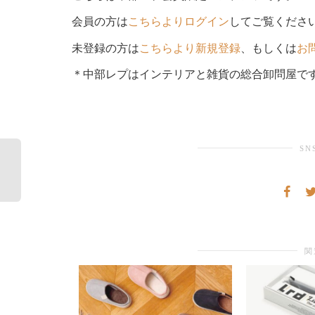
会員の方は
こちらよりログイン
してご覧くださ
未登録の方は
こちらより新規登録
、もしくは
お
＊中部レプはインテリアと雑貨の総合卸問屋で
SN
関