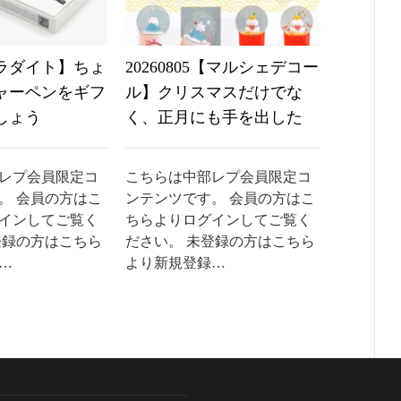
6【ラダイト】ちょ
20260805【マルシェデコー
20260
ャーペンをギフ
ル】クリスマスだけでな
なんか
しょう
く、正月にも手を出した
たいで
レプ会員限定コ
こちらは中部レプ会員限定コ
こちらは
。 会員の方はこ
ンテンツです。 会員の方はこ
ンテンツ
インしてご覧く
ちらよりログインしてご覧く
ちらより
登録の方はこちら
ださい。 未登録の方はこちら
ださい。
…
より新規登録…
より新規