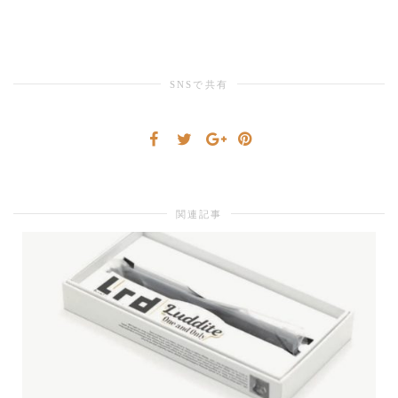
り
SNSで共有
替
え
関連記事