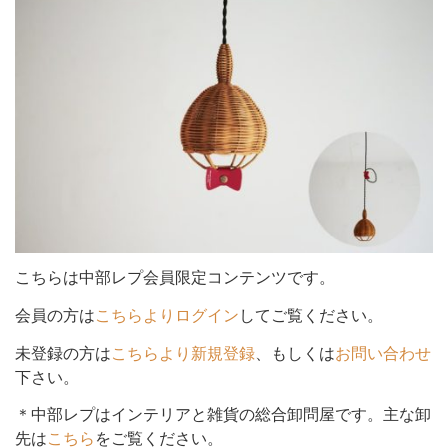
シ
ョ
ン
こちらは中部レプ会員限定コンテンツです。
を
会員の方は
こちらよりログイン
してご覧ください。
未登録の方は
こちらより新規登録
、もしくは
お問い合わせ
下さい。
切
＊中部レプはインテリアと雑貨の総合卸問屋です。主な卸
先は
こちら
をご覧ください。