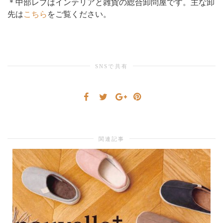
＊中部レプはインテリアと雑貨の総合卸問屋です。主な卸
先は
こちら
をご覧ください。
り
替
SNSで共有
え
関連記事