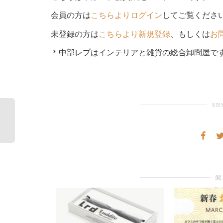
会員の方は
こちらよりログイン
してご覧くださ
未登録の方は
こちらより新規登録
、もしくは
お
＊中部レプはインテリアと雑貨の総合卸問屋で
SN
関