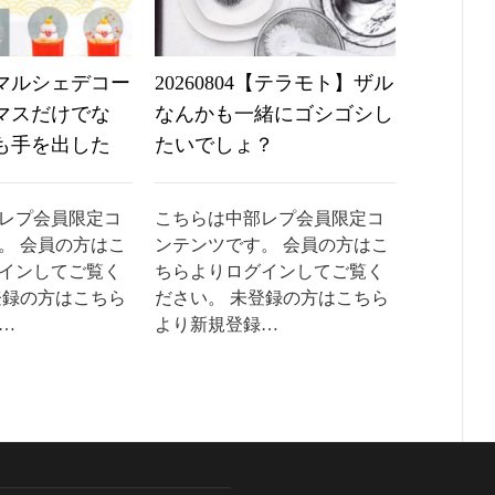
5【マルシェデコー
20260804【テラモト】ザル
20260
マスだけでな
なんかも一緒にゴシゴシし
盤を立
も手を出した
たいでしょ？
まり
レプ会員限定コ
こちらは中部レプ会員限定コ
こちらは
。 会員の方はこ
ンテンツです。 会員の方はこ
ンテンツ
インしてご覧く
ちらよりログインしてご覧く
ちらより
登録の方はこちら
ださい。 未登録の方はこちら
ださい。
…
より新規登録…
より新規