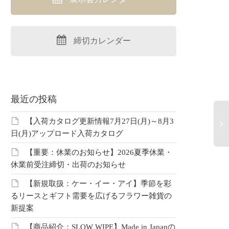
締切カレンダー
最近の投稿
【入荷カタログ更新情報7月27日(月)～8月3
日(月)アップロード入荷カタログ
20
【重要：休業のお知らせ】2026夏季休業・
ン
休業前受注締切・出荷のお知らせ
ス
ー
【新規取扱：ケー・イー・アイ】季節を彩
テ
るリースとギフト需要を広げるフラワー雑貨の
別
新提案
ね
【商品紹介：SLOW WIPE】Made in Japanの