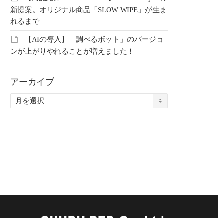
新提案。オリジナル商品「SLOW WIPE」が生ま
れるまで
803【アテックス】骨
20260731【晴香堂】1年越
【掛
【AIの導入】「調べるボット」のバージョ
てることが全ての始
しのハンドクリームがつい
とハ
ンが上がりやれることが増えました！
にお披露目です
りま
アーカイブ
中部レプ会員限定コ
こちらは中部レプ会員限定コ
こち
ア
です。 会員の方はこ
ンテンツです。 会員の方はこ
ンテ
ー
ログインしてご覧く
ちらよりログインしてご覧く
ちら
カ
 未登録の方はこちら
ださい。 未登録の方はこちら
ださ
イ
登録…
より新規登録…
より
ブ