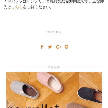
＊中部レプはインテリアと雑貨の総合卸問屋です。主な卸
先は
こちら
をご覧ください。
り
替
SNSで共有
え
関連記事