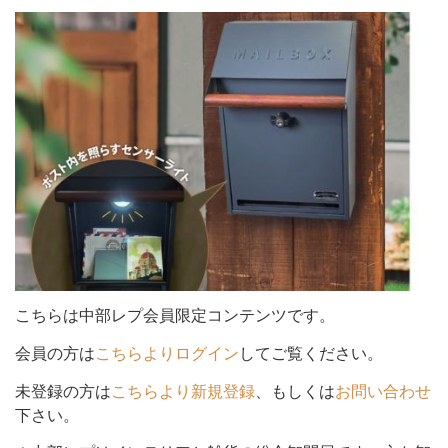
シ
ョ
ン
を
こちらは中部レプ会員限定コンテンツです。
会員の方は
こちらよりログイン
してご覧ください。
未登録の方は
こちらより新規登録
、もしくは
お問い合わせ
切
下さい。