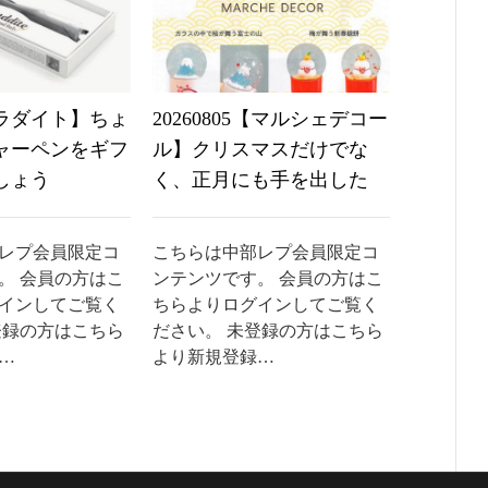
6【ラダイト】ちょ
20260805【マルシェデコー
20260
ャーペンをギフ
ル】クリスマスだけでな
なんか
しょう
く、正月にも手を出した
たいで
レプ会員限定コ
こちらは中部レプ会員限定コ
こちらは
。 会員の方はこ
ンテンツです。 会員の方はこ
ンテンツ
インしてご覧く
ちらよりログインしてご覧く
ちらより
登録の方はこちら
ださい。 未登録の方はこちら
ださい。
…
より新規登録…
より新規