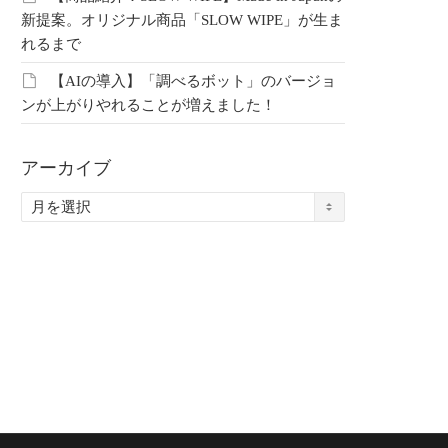
新提案。オリジナル商品「SLOW WIPE」が生ま
れるまで
【AIの導入】「調べるボット」のバージョ
ンが上がりやれることが増えました！
804【テラモト】ザル
20260803【アテックス】骨
202
も一緒にゴシゴシし
盤を立てることが全ての始
しの
しょ？
まり
にお
アーカイブ
ア
ー
中部レプ会員限定コ
こちらは中部レプ会員限定コ
こち
カ
です。 会員の方はこ
ンテンツです。 会員の方はこ
ンテ
イ
ログインしてご覧く
ちらよりログインしてご覧く
ちら
ブ
 未登録の方はこちら
ださい。 未登録の方はこちら
ださ
登録…
より新規登録…
より