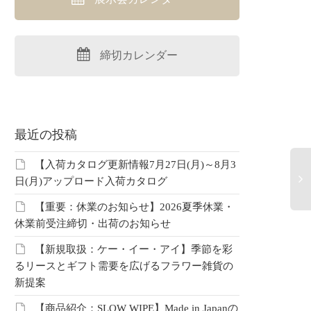
締切カレンダー
最近の投稿
【入荷カタログ更新情報7月27日(月)～8月3
日(月)アップロード入荷カタログ
【重要：休業のお知らせ】2026夏季休業・
20
休業前受注締切・出荷のお知らせ
幡
し
【新規取扱：ケー・イー・アイ】季節を彩
で
るリースとギフト需要を広げるフラワー雑貨の
ッ
新提案
【商品紹介：SLOW WIPE】Made in Japanの