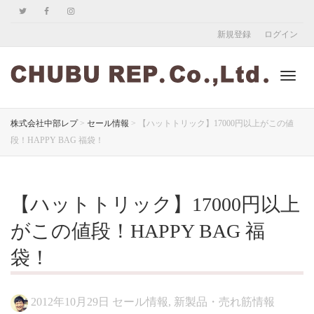
新規登録
ログイン
ナ
株式会社中部レプ
>
セール情報
>
【ハットトリック】17000円以上がこの値
段！HAPPY BAG 福袋！
ビ
【ハットトリック】17000円以上
ゲ
がこの値段！HAPPY BAG 福
袋！
ー
2012年10月29日
セール情報
,
新製品・売れ筋情報