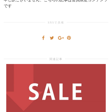
です
シ
SNSで共有
ョ
ン
関連記事
を
切