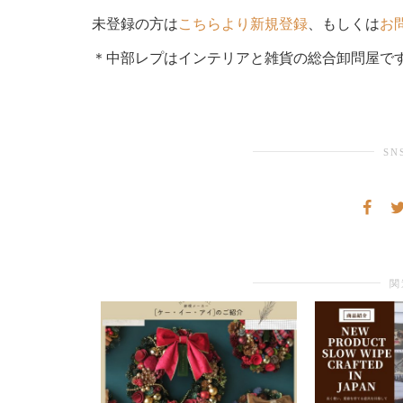
未登録の方は
こちらより新規登録
、もしくは
お
＊中部レプはインテリアと雑貨の総合卸問屋で
SN
関