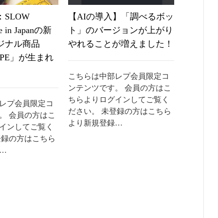
SLOW
【AIの導入】「調べるボッ
《なか
 in Japanの新
ト」のバージョンが上がり
2024
ジナル商品
やれることが増えました！
くらい
IPE」が生まれ
を見る
こちらは中部レプ会員限定コ
ンテンツです。 会員の方はこ
こちらは
ちらよりログインしてご覧く
ンテンツ
レプ会員限定コ
ださい。 未登録の方はこちら
ちらより
。 会員の方はこ
より新規登録…
ださい。
インしてご覧く
より新規
登録の方はこちら
…