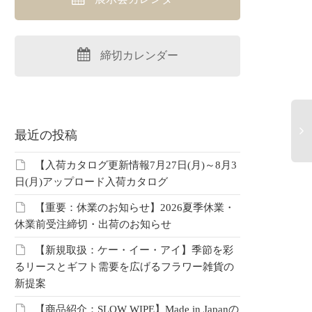
なか改善している》
【まとめ資料：お正月
【週
年のアンケートがどれ
2027】年末年始を彩るお正
限定
締切カレンダー
改善されているのか
月雑貨カタログ特集
が安
記事
こちらは中部レプ会員限定コ
こち
ンテンツです。 会員の方はこ
ンテ
中部レプ会員限定コ
最近の投稿
ちらよりログインしてご覧く
ちら
です。 会員の方はこ
ださい。 未登録の方はこちら
ださ
ログインしてご覧く
【入荷カタログ更新情報7月27日(月)～8月3
より新規登録…
より
 未登録の方はこちら
日(月)アップロード入荷カタログ
登録…
【重要：休業のお知らせ】2026夏季休業・
休業前受注締切・出荷のお知らせ
【新規取扱：ケー・イー・アイ】季節を彩
るリースとギフト需要を広げるフラワー雑貨の
新提案
【商品紹介：SLOW WIPE】Made in Japanの