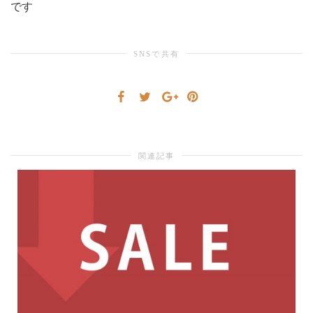
です
シ
SNSで共有
ョ
ン
関連記事
を
切