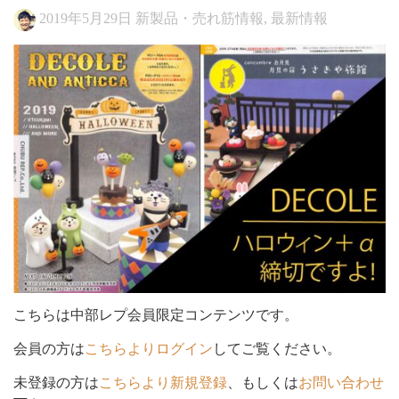
2019年5月29日
新製品・売れ筋情報
,
最新情報
シ
ョ
ン
を
こちらは中部レプ会員限定コンテンツです。
会員の方は
こちらよりログイン
してご覧ください。
切
未登録の方は
こちらより新規登録
、もしくは
お問い合わせ