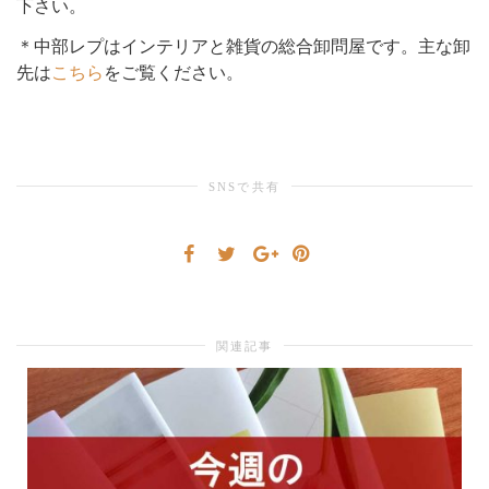
下さい。
り
＊中部レプはインテリアと雑貨の総合卸問屋です。主な卸
先は
こちら
をご覧ください。
替
SNSで共有
え
関連記事