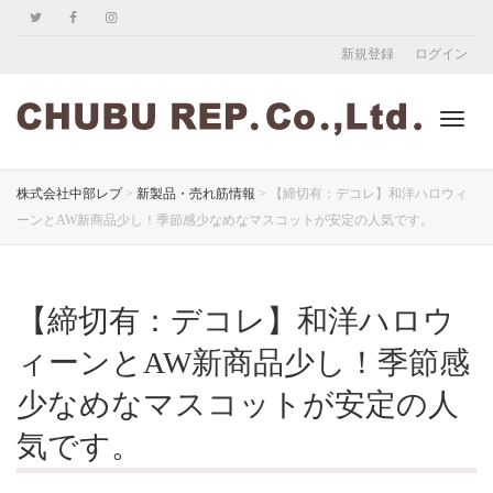
新規登録
ログイン
ナ
株式会社中部レプ
>
新製品・売れ筋情報
>
【締切有：デコレ】和洋ハロウィ
ーンとAW新商品少し！季節感少なめなマスコットが安定の人気です。
ビ
【締切有：デコレ】和洋ハロウ
ゲ
ィーンとAW新商品少し！季節感
少なめなマスコットが安定の人
気です。
ー