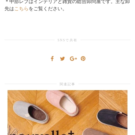
＊中部レプはインテリアと雑貨の総合卸問屋です。主な卸
先は
こちら
をご覧ください。
り
替
SNSで共有
え
関連記事