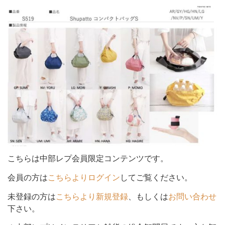
シ
ョ
ン
を
こちらは中部レプ会員限定コンテンツです。
会員の方は
こちらよりログイン
してご覧ください。
未登録の方は
こちらより新規登録
、もしくは
お問い合わせ
切
下さい。