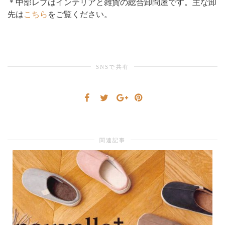
＊中部レプはインテリアと雑貨の総合卸問屋です。主な卸
先は
こちら
をご覧ください。
り
替
SNSで共有
え
関連記事