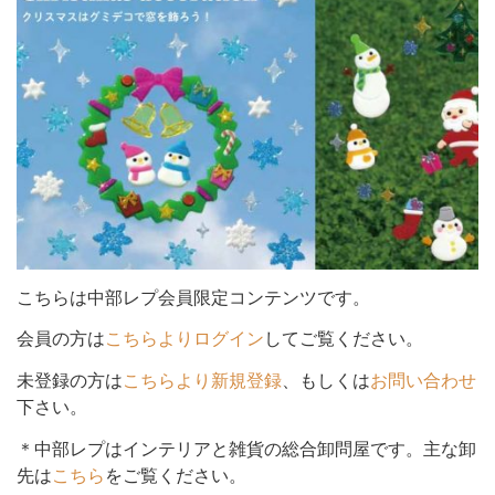
シ
ョ
ン
こちらは中部レプ会員限定コンテンツです。
会員の方は
こちらよりログイン
してご覧ください。
を
未登録の方は
こちらより新規登録
、もしくは
お問い合わせ
下さい。
切
＊中部レプはインテリアと雑貨の総合卸問屋です。主な卸
先は
こちら
をご覧ください。