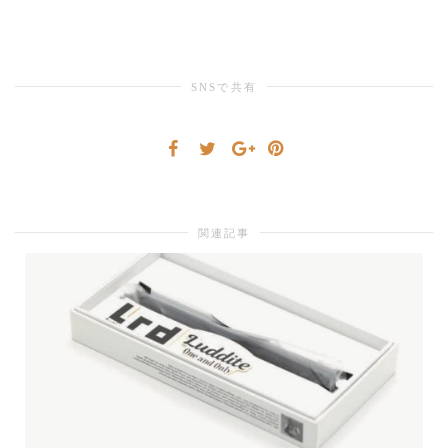
り
SNSで共有
替
え
関連記事