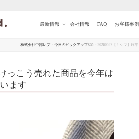
最新情報
会社情報
FAQ
お客様事
株式会社中部レプ
>
今日のピックアップ365
>
20260527【キシマ
年もけっこう売れた商品を今年は
ています