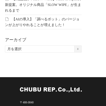
803【アテックス】骨
20260731【晴香堂】1年越
【掛
新提案。オリジナル商品「SLOW WIPE」が生ま
てることが全ての始
しのハンドクリームがつい
とハ
れるまで
にお披露目です
りま
【AIの導入】「調べるボット」のバージョ
ンが上がりやれることが増えました！
中部レプ会員限定コ
こちらは中部レプ会員限定コ
こち
です。 会員の方はこ
ンテンツです。 会員の方はこ
ンテ
アーカイブ
ログインしてご覧く
ちらよりログインしてご覧く
ちら
 未登録の方はこちら
ださい。 未登録の方はこちら
ださ
ア
登録…
より新規登録…
より
ー
カ
イ
ブ
〒488-0840