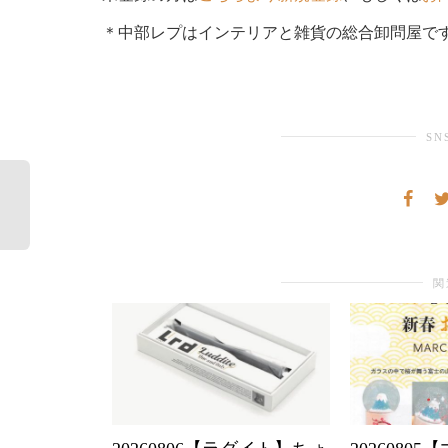
＊中部レプはインテリアと雑貨の総合卸問屋で
SN
関