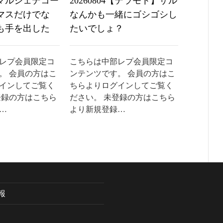
5【マルシェデコー
20260804【テラモト】ザル
20260
マスだけでな
なんかも一緒にゴシゴシし
盤を立
も手を出した
たいでしょ？
まり
レプ会員限定コ
こちらは中部レプ会員限定コ
こちらは
。 会員の方はこ
ンテンツです。 会員の方はこ
ンテンツ
インしてご覧く
ちらよりログインしてご覧く
ちらより
登録の方はこちら
ださい。 未登録の方はこちら
ださい。
…
より新規登録…
より新規
報