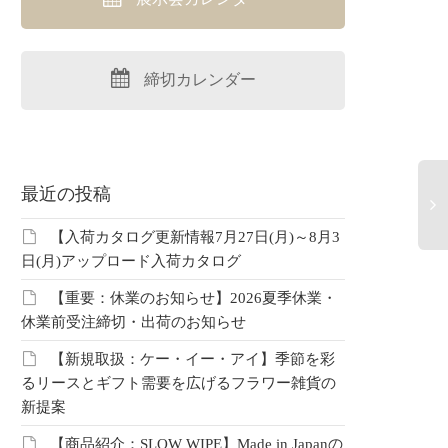
締切カレンダー
最近の投稿
【入荷カタログ更新情報7月27日(月)～8月3
20
日(月)アップロード入荷カタログ
ー
【重要：休業のお知らせ】2026夏季休業・
1
て
休業前受注締切・出荷のお知らせ
境
【新規取扱：ケー・イー・アイ】季節を彩
るリースとギフト需要を広げるフラワー雑貨の
新提案
【商品紹介：SLOW WIPE】Made in Japanの